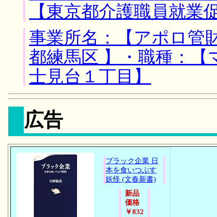
【東京都介護職員就業
事業所名：【アポロ管財
都練馬区 】・職種：【
士見台１丁目】
広告
ブラック企業 日
本を食いつぶす
妖怪 (文春新書)
新品
価格
￥832