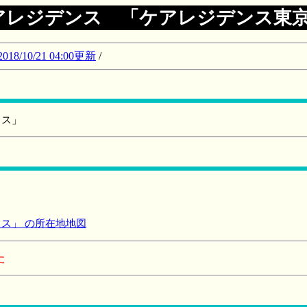
アレジデンス 「ケアレジデンス東
10/21 04:00更新
/
クス」
ス」 の所在地地図
た