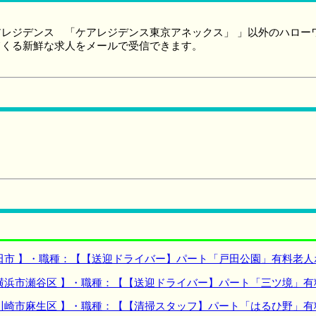
レジデンス 「ケアレジデンス東京アネックス」 」以外のハロー
てくる新鮮な求人をメールで受信できます。
田市 】・職種：【【送迎ドライバー】パート「戸田公園」有料老人
横浜市瀬谷区 】・職種：【【送迎ドライバー】パート「三ツ境」有
川崎市麻生区 】・職種：【【清掃スタッフ】パート「はるひ野」有