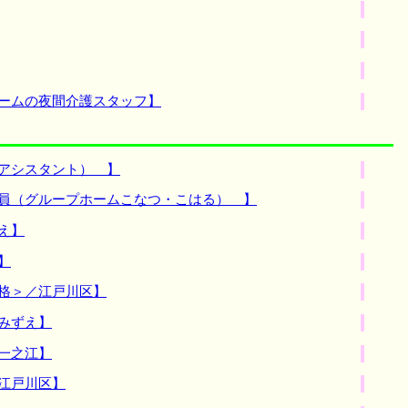
ホームの夜間介護スタッフ】
アシスタント） 】
職員（グループホームこなつ・こはる） 】
え】
】
格＞／江戸川区】
みずえ】
一之江】
江戸川区】