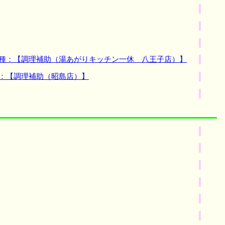
職種：【調理補助（湯あがりキッチン一休 八王子店）】
種：【調理補助（昭島店）】