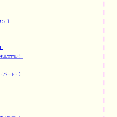
む）】
】
浅草雷門店】
（パート）】