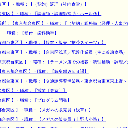
東区 】・職種：【（契約）調理（社内食堂）】
台東区 】・職種：【調理師・調理師補助・ホール係】
場所：【東京都台東区 】・職種：【（契約）総務職（経理・人事含
 】・職種：【受付・歯科助手】
京都台東区 】・職種：【接客・販売（抹茶スイーツ）】
京都台東区 】・職種：【台東区浅草／配達作業員（主に冷凍食品）
東京都台東区 】・職種：【ラーメン店での接客・調理補助・調理／
【東京都台東区 】・職種：【編集部ＷＥＢ課】
京都台東区 】・職種：【交通誘導警備業務＜東京都台東区東上野＞
台東区 】・職種：【営業〔東京〕】
台東区 】・職種：【プログラム開発】
都台東区 】・職種：【メガネの販売員（浅草）】
都台東区 】・職種：【メガネの販売員（上野広小路）】