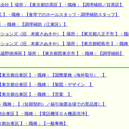
会社 】場所：【東京都目黒区 】・職種：【調理補助／目黒区】
区 】・職種：【食堂でのホールスタッフ・調理補助スタッフ】
 】・職種：【調理補助（江東区）】
ションズ（旧 本家さぬきや） 】場所：【東京都八王子市 】・
ションズ（旧 本家さぬきや） 】場所：【東京都昭島市 】・職
蔵野徳洲苑 】場所：【東京都西東京市 】・職種：【調理補助】
【東京都台東区 】・職種：【国際業務（海外取引） 】
【東京都台東区 】・職種：【製図・デザイン 】
【東京都台東区 】・職種：【営業 】
】・職種：【（短期契約）／福引抽選会場での景品渡し】
都台東区 】・職種：【電話機等ＯＡ機器洗浄】
京都台東区 】・職種：【一般事務】