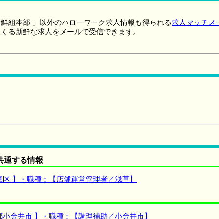
鮮組本部 」以外のハローワーク求人情報も得られる
求人マッチメ
てくる新鮮な求人をメールで受信できます。
共通する情報
東区 】・職種：【店舗運営管理者／浅草】
都小金井市 】・職種：【調理補助／小金井市】