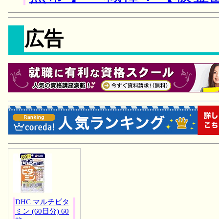
広告
DHC マルチビタ
ミン (60日分) 60