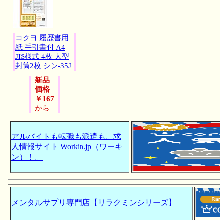
コクヨ 履歴書用
紙 手引書付 A4
JIS様式 4枚 大型
封筒2枚 シン-35J
新品
価格
￥167
から
アルバイトも転職も派遣も。求
人情報サイト Workin.jp（ワーキ
ン）！。
メンタルサプリ専門店【リラクミンシリーズ】