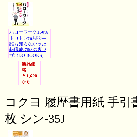
ハローワーク150%
トコトン活用術―
誰も知らなかった
転職成功63の裏ワ
ザ! (DO BOOKS)
新品価
格
￥1,620
から
コクヨ 履歴書用紙 手引書付
枚 シン-35J