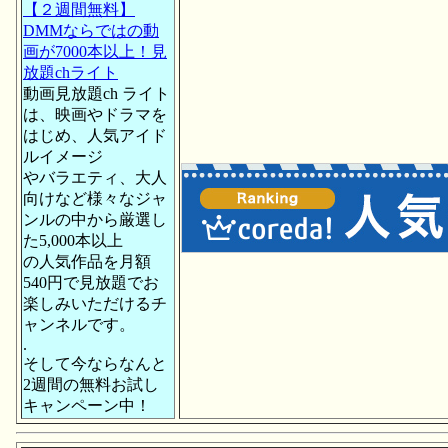
【２週間無料】
DMMならではの動
画が7000本以上！見
放題chライト
動画見放題ch ライト
は、映画やドラマを
はじめ、人気アイド
ルイメージ
やバラエティ、大人
向けなど様々なジャ
ンルの中から厳選し
た5,000本以上
の人気作品を月額
540円で見放題でお
楽しみいただけるチ
ャンネルです。
.
そして今ならなんと
2週間の無料お試し
キャンペーン中！