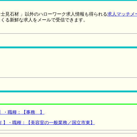
士見石材 」以外のハローワーク求人情報も得られる
求人マッチメ
てくる新鮮な求人をメールで受信できます。
 】・職種：【事務 】
市 】・職種：【美容室の一般業務／国立市東】