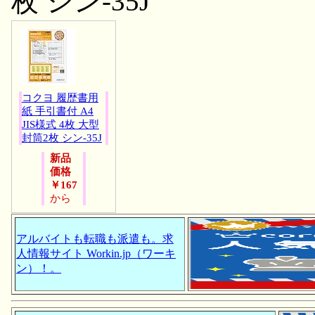
枚 シン-35J
コクヨ 履歴書用
紙 手引書付 A4
JIS様式 4枚 大型
封筒2枚 シン-35J
新品
価格
￥167
から
アルバイトも転職も派遣も。求
人情報サイト Workin.jp（ワーキ
ン）！。