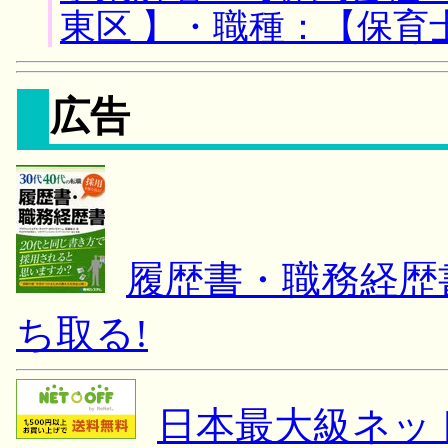
東区 】・職種：【保育
広告
履歴書・職務経歴書 
ち取る!
日本最大級ネッ