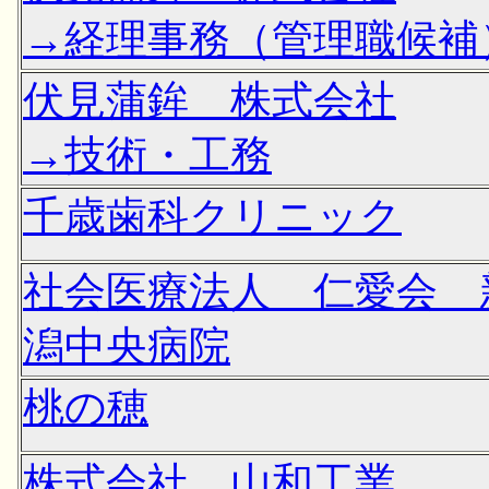
→経理事務（管理職候補
伏見蒲鉾 株式会社
→技術・工務
千歳歯科クリニック
社会医療法人 仁愛会 
潟中央病院
桃の穂
株式会社 山和工業