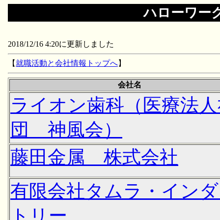
ハローワー
2018/12/16 4:20に更新しました
【
就職活動と会社情報トップへ
】
会社名
ライオン歯科（医療法人
団 神風会）
藤田金属 株式会社
有限会社タムラ・インダ
トリー