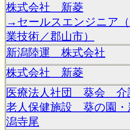
株式会社 新菱
→セールスエンジニア（
業技術／郡山市）
新潟陸運 株式会社
株式会社 新菱
医療法人社団 葵会 介
老人保健施設 葵の園・
潟寺尾