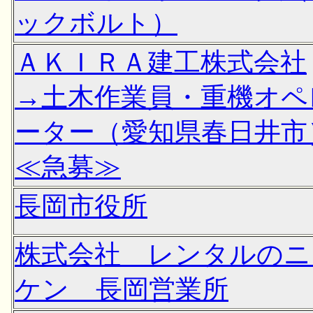
ックボルト）
ＡＫＩＲＡ建工株式会社
→土木作業員・重機オペ
ーター（愛知県春日井市
≪急募≫
長岡市役所
株式会社 レンタルのニ
ケン 長岡営業所