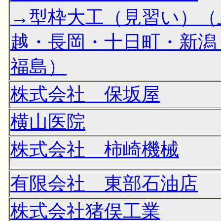
→型枠大工（見習い）（
越・長岡・十日町・新潟
福島）
株式会社 保坂屋
横山医院
株式会社 柿崎機械
有限会社 東部石油店
株式会社猪俣工業