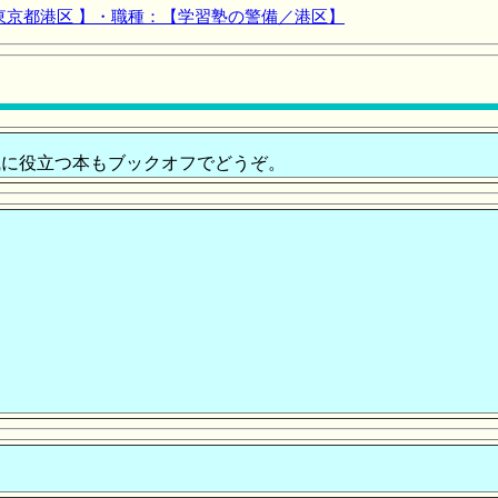
東京都港区 】・職種：【学習塾の警備／港区】
に役立つ本もブックオフでどうぞ。
。