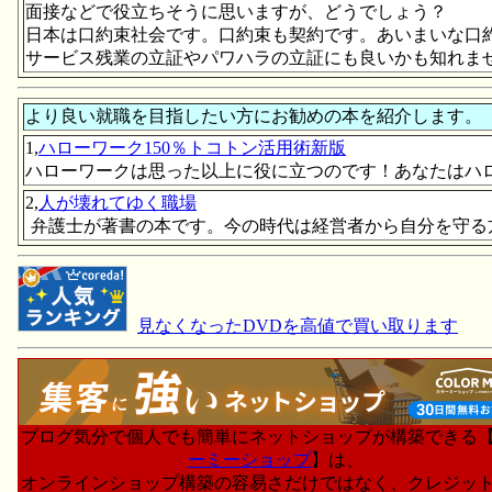
面接などで役立ちそうに思いますが、どうでしょう？
日本は口約束社会です。口約束も契約です。あいまいな口
サービス残業の立証やパワハラの立証にも良いかも知れま
より良い就職を目指したい方にお勧めの本を紹介します。
1,
ハローワーク150％トコトン活用術新版
ハローワークは思った以上に役に立つのです！あなたはハ
2,
人が壊れてゆく職場
弁護士が著書の本です。今の時代は経営者から自分を守る
見なくなったDVDを高値で買い取ります
ブログ気分で個人でも簡単にネットショップが構築できる
ーミーショップ
】は、
オンラインショップ構築の容易さだけではなく、クレジッ