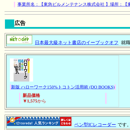
事業所名：【東急ビルメンテナンス株式会社 】場所：【
広告
日本最大級ネット書店のイーブックオフ
就職
新版 ハローワーク150%トコトン活用術 (DO BOOKS)
新品価格
￥1,575
から
ペン型ICレコーダー
です