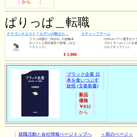
から
ぱりっぱ＿転職
ブラック企業 日
本を食いつぶす
妖怪 (文春新書)
新品
価格
￥832
から
就職活動と会社情報ページトップへ
＜前のページ＜