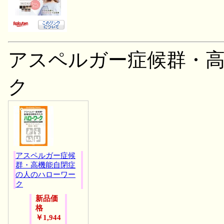
アスペルガー症候群・
ク
アスペルガー症候
群・高機能自閉症
の人のハローワー
ク
新品価
格
￥1,944