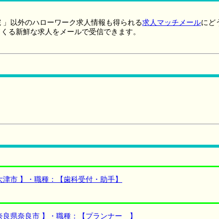
 」以外のハローワーク求人情報も得られる
求人マッチメール
にど
てくる新鮮な求人をメールで受信できます。
大津市 】・職種：【歯科受付・助手】
奈良県奈良市 】・職種：【プランナー 】