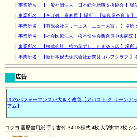
事業所名：【一般社団法人 日本総合就職支援協会 】場
事業所名：【そば処 喜多原 】場所：【奈良県奈良市 
事業所名：【有限会社スリーエス「ニュー大宮」 】場所
事業所名：【社会医療法人 松本快生会西奈良中央病院 
事業所名：【株式会社 柿の葉ずし たまゆら店 】場所
事業所名：【新日本観光株式会社新奈良ゴルフクラブ 】
広告
PCのパフォーマンスが大きく改善【アバスト ク リーンアッ
アム】
コクヨ 履歴書用紙 手引書付 A4 JIS様式 4枚 大型封筒2枚 シン-