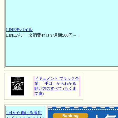
LINEモバイル
LINEがデータ消費ゼロで月額500円～！
ドキュメント ブラック企
業: 「手口」からわかる
闘い方のすべて (ちくま
文庫)
1日から働ける激短