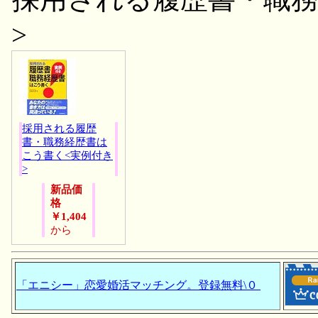
>
採用される履歴
書・職務経歴書は
こう書く<実例付き
>
新品価
格
￥1,404
から
「エニシー」恋愛婚活マッチング。登録無料\０