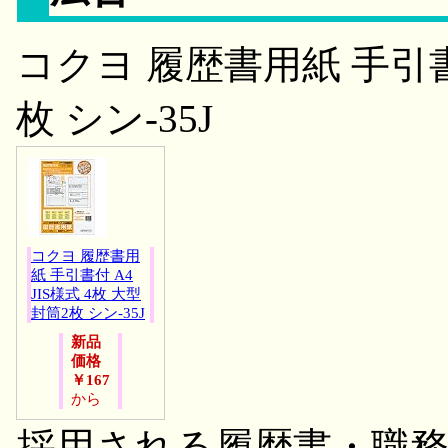
コクヨ 履歴書用紙 手引書付
枚 シン-35J
コクヨ 履歴書用
紙 手引書付 A4
JIS様式 4枚 大型
封筒2枚 シン-35J
新品
価格
￥167
から
採用される履歴書・職務