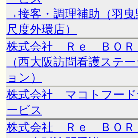
→接客・調理補助（羽曳
尺度外環店）
株式会社 Ｒｅ ＢＯＲ
（西大阪訪問看護ステー
ョン）
株式会社 マコトフード
ービス
株式会社 Ｒｅ ＢＯＲ