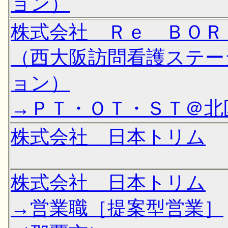
ョン）
株式会社 Ｒｅ ＢＯＲ
（西大阪訪問看護ステー
ョン）
→ＰＴ・ＯＴ・ＳＴ＠北
株式会社 日本トリム
株式会社 日本トリム
→営業職［提案型営業］