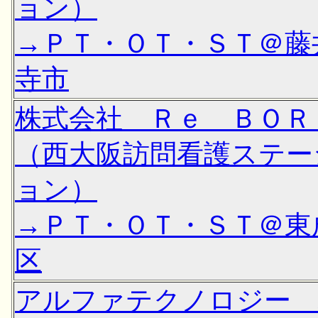
ョン）
→ＰＴ・ＯＴ・ＳＴ＠藤
寺市
株式会社 Ｒｅ ＢＯＲ
（西大阪訪問看護ステー
ョン）
→ＰＴ・ＯＴ・ＳＴ＠東
区
アルファテクノロジー 