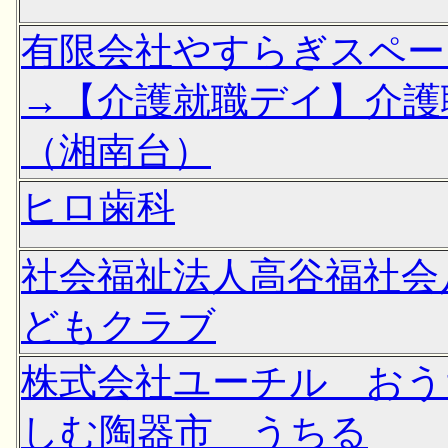
有限会社やすらぎスペー
→【介護就職デイ】介護
（湘南台）
ヒロ歯科
社会福祉法人高谷福社会
どもクラブ
株式会社ユーチル おう
しむ陶器市 うちる