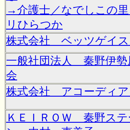
→介護士／なでしこの里
リひらつか
株式会社 ベッツゲイス
一般社団法人 秦野伊勢
会
株式会社 アコーディア
ＫＥＩＲＯＷ 秦野ステ