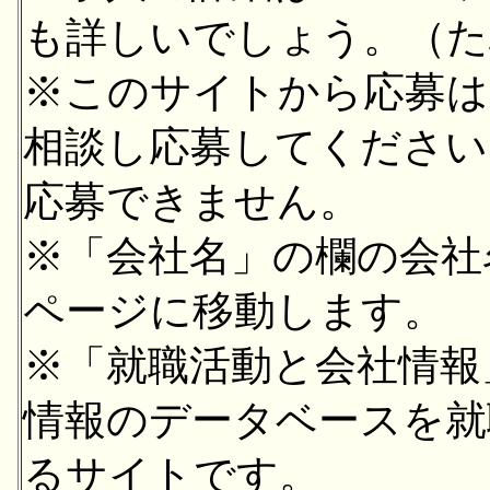
も詳しいでしょう。（た
※このサイトから応募は
相談し応募してください
応募できません。
※「会社名」の欄の会社
ページに移動します。
※「就職活動と会社情報
情報のデータベースを就
るサイトです。