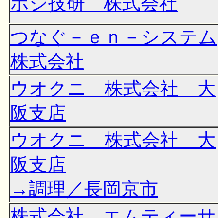
ホシ技研 株式会社
つなぐ－ｅｎ－システム
株式会社
ウオクニ 株式会社 大
阪支店
ウオクニ 株式会社 大
阪支店
→調理／長岡京市
株式会社 エムティーサ