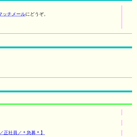
マッチメール
にどうぞ。
師／正社員／＊急募＊】