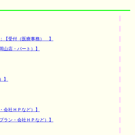
種：【受付（医療事務） 】
岡山店・パート）】
）】
・会社ＨＰなど）】
金プラン・会社ＨＰなど）】