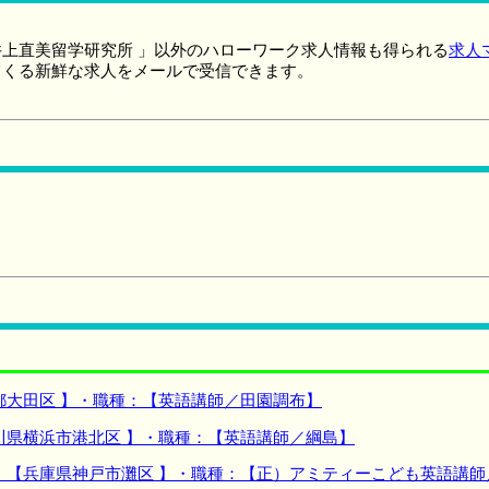
上直美留学研究所 」以外のハローワーク求人情報も得られる
求人
てくる新鮮な求人をメールで受信できます。
都大田区 】・職種：【英語講師／田園調布】
川県横浜市港北区 】・職種：【英語講師／綱島】
：【兵庫県神戸市灘区 】・職種：【正）アミティーこども英語講