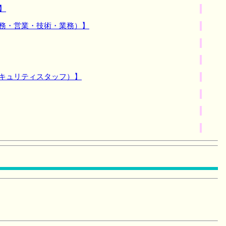
】
事務・営業・技術・業務）】
セキュリティスタッフ）】