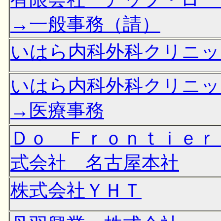
→一般事務（請）
いはら内科外科クリニッ
いはら内科外科クリニッ
→医療事務
Ｄｏ Ｆｒｏｎｔｉｅｒ
式会社 名古屋本社
株式会社ＹＨＴ