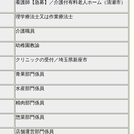
看護師【急募】／介護付有料老人ホーム（清瀬市）
理学療法士又は作業療法士
介護職員
幼稚園教諭
クリニックの受付／埼玉県新座市
青果部門係員
水産部門係員
精肉部門係員
惣菜部門係員
店舗運営部門係員