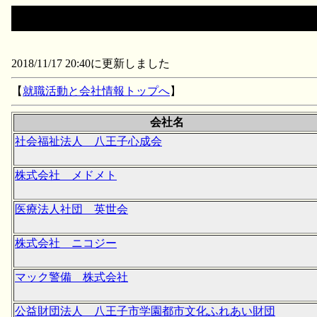
2018/11/17 20:40に更新しました
【
就職活動と会社情報トップへ
】
会社名
社会福祉法人 八王子心成会
株式会社 メドメト
医療法人社団 英世会
株式会社 ニコジー
マック警備 株式会社
公益財団法人 八王子市学園都市文化ふれあい財団