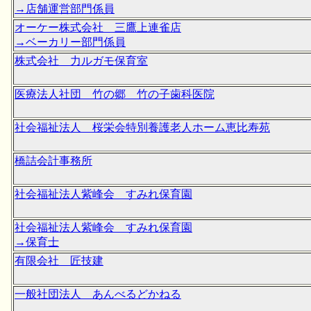
→店舗運営部門係員
オーケー株式会社 三鷹上連雀店
→ベーカリー部門係員
株式会社 力ルガモ保育室
医療法人社団 竹の郷 竹の子歯科医院
社会福祉法人 桜栄会特別養護老人ホーム恵比寿苑
橋詰会計事務所
社会福祉法人紫峰会 すみれ保育園
社会福祉法人紫峰会 すみれ保育園
→保育士
有限会社 匠技建
一般社団法人 あんべるどかねる