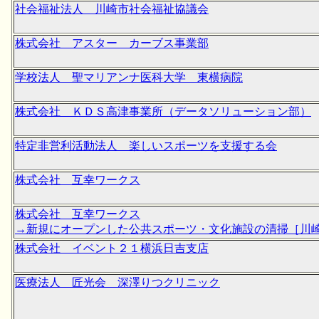
社会福祉法人 川崎市社会福祉協議会
株式会社 アスター カーブス事業部
学校法人 聖マリアンナ医科大学 東横病院
株式会社 ＫＤＳ高津事業所（データソリューション部）
特定非営利活動法人 楽しいスポーツを支援する会
株式会社 互幸ワークス
株式会社 互幸ワークス
→新規にオープンした公共スポーツ・文化施設の清掃［川
株式会社 イベント２１横浜日吉支店
医療法人 匠光会 深澤りつクリニック