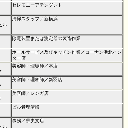
セレモニーアテンダント
清掃スタッフ／新横浜
ビル
除電装置または測定器の製造作業
ホールサービス及びキッチン作業／コーナン港北イン
ター店
美容師・理容師／本店
Ｆ
美容師・理容師／新羽店
Ｆ
美容師／レンガ店
Ｆ
ビル管理清掃
事務／県央支店
ビル