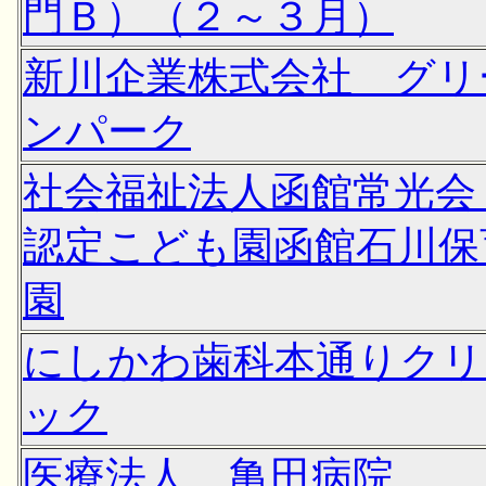
門Ｂ）（２～３月）
新川企業株式会社 グリ
ンパーク
社会福祉法人函館常光
認定こども園函館石川保
園
にしかわ歯科本通りクリ
ック
医療法人 亀田病院