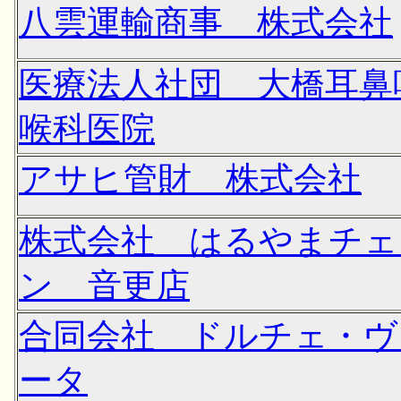
八雲運輸商事 株式会社
医療法人社団 大橋耳鼻
喉科医院
アサヒ管財 株式会社
株式会社 はるやまチェ
ン 音更店
合同会社 ドルチェ・ヴ
ータ