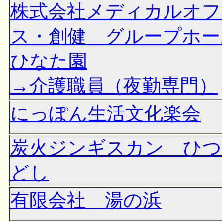
株式会社メディカルオフ
ス・創健 グループホー
ひなた園
→介護職員（夜勤専門）
にっぽん生活文化楽会
炭火ジンギスカン ひつ
どし
有限会社 湯の浜