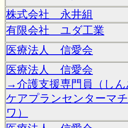
株式会社 永井組
有限会社 ユダ工業
医療法人 信愛会
医療法人 信愛会
→介護支援専門員（しん
ケアプランセンターマ
ワ）