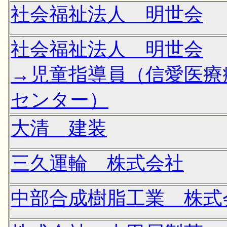
社会福祉法人 明世会
社会福祉法人 明世会
→児童指導員（信愛医療
センター）
大清 建装
三久運輪 株式会社
中部合成樹脂工業 株式