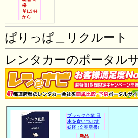
格
￥1,944
から
ぱりっぱ＿リクルート
レンタカーのポータル
ブラック企業 日
本を食いつぶす
妖怪 (文春新書)
新品