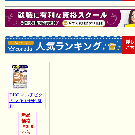
DHC マルチビタ
ミン (60日分) 60
粒
新品
価格
￥298
から