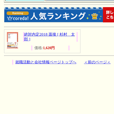
絶対内定2018 面接 [ 杉村 太
郎 ]
価格:
1,620円
就職活動と会社情報ページトップへ
＜前のページ＜