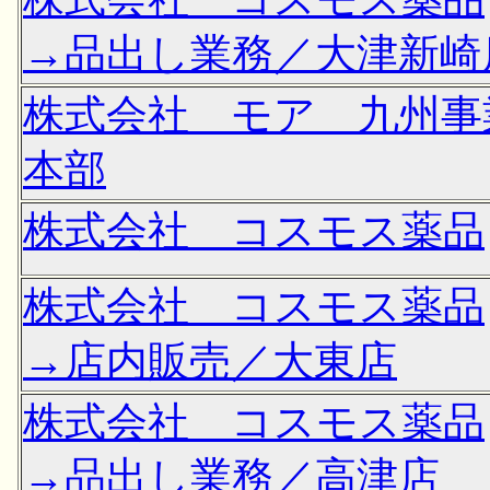
→品出し業務／大津新崎
株式会社 モア 九州事
本部
株式会社 コスモス薬品
株式会社 コスモス薬品
→店内販売／大東店
株式会社 コスモス薬品
→品出し業務／高津店