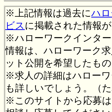
※上記情報は過去に
ハロ
ビス
に掲載された情報が
※ハローワークインター
情報は、ハローワーク求
ット公開を希望したもの
※求人の詳細はハローワ
も詳しいでしょう。（た
※このサイトから応募は