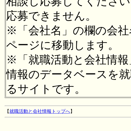
相談し応募してください
応募できません。
※「会社名」の欄の会社
ページに移動します。
※「就職活動と会社情報
情報のデータベースを就
るサイトです。
【
就職活動と会社情報トップへ
】