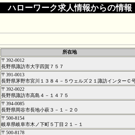
ハローワーク求人情報からの情報
所在地
〒392-0012
長野県諏訪市大字四賀７５７
〒391-0013
長野県茅野市宮川１３８４－５ウェルズ２１諏訪インターＣ
〒392-0022
長野県諏訪市高島４－１４７５
〒394-0085
長野県岡谷市長地小萩３－１－２０
〒500-8154
岐阜県岐阜市木ノ下町５丁目２１－１
〒500-8178