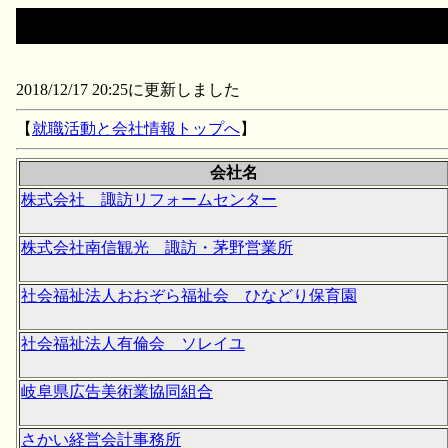
2018/12/17 20:25に更新しました
【
就職活動と会社情報トップへ
】
会社名
株式会社 諏訪リフォームセンター
株式会社南信観光 諏訪・茅野営業所
社会福祉法人おおぞら福祉会 ひなどり保育園
社会福祉法人有倫会 ソレイユ
岐阜県広告美術業協同組合
さかい経営会計事務所