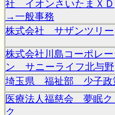
社 イオンさいたまＸＤ
→一般事務
株式会社 サザンツリー
株式会社川島コーポレー
ン サニーライフ北与野
埼玉県 福祉部 少子政
医療法人福慈会 夢眠ク
ク