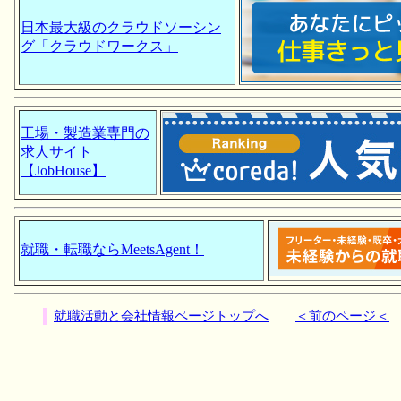
日本最大級のクラウドソーシン
グ「クラウドワークス」
工場・製造業専門の
求人サイト
【JobHouse】
就職・転職ならMeetsAgent！
就職活動と会社情報ページトップへ
＜前のページ＜