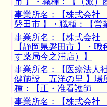
市 】・職種：【（派）
事業所名：【株式会社 
磐田市 】・職種：【営
事業所名：【株式会社 
【静岡県磐田市 】・職
す薬局今之浦店）】
事業所名：【医療法人
健施設 五洋の里 】場
種：【正・准看護師 
事業所名：【株式会社 