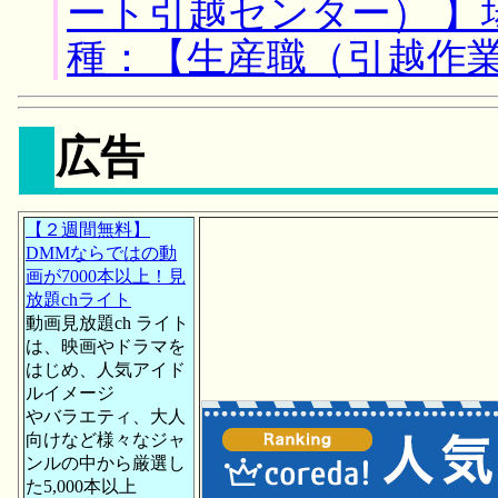
ート引越センター） 】
種：【生産職（引越作
広告
【２週間無料】
DMMならではの動
画が7000本以上！見
放題chライト
動画見放題ch ライト
は、映画やドラマを
はじめ、人気アイド
ルイメージ
やバラエティ、大人
向けなど様々なジャ
ンルの中から厳選し
た5,000本以上