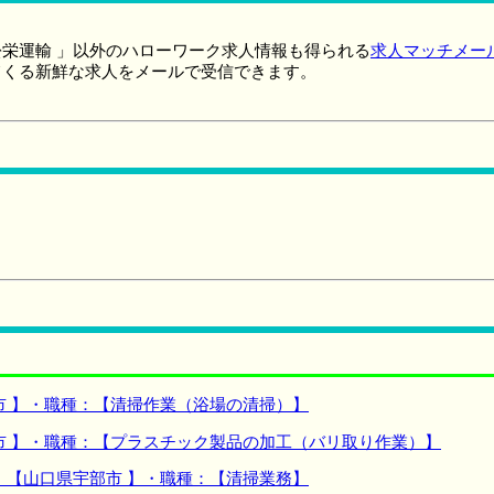
栄運輸 」以外のハローワーク求人情報も得られる
求人マッチメー
てくる新鮮な求人をメールで受信できます。
市 】・職種：【清掃作業（浴場の清掃）】
市 】・職種：【プラスチック製品の加工（バリ取り作業）】
：【山口県宇部市 】・職種：【清掃業務】