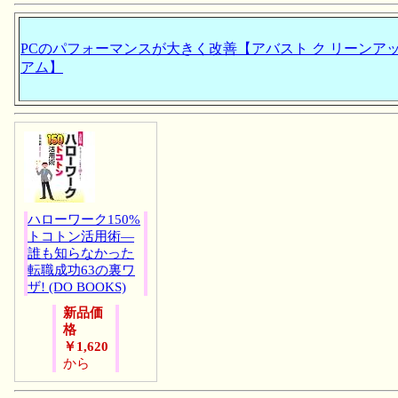
PCのパフォーマンスが大きく改善【アバスト ク リーンアッ
アム】
ハローワーク150%
トコトン活用術―
誰も知らなかった
転職成功63の裏ワ
ザ! (DO BOOKS)
新品価
格
￥1,620
から