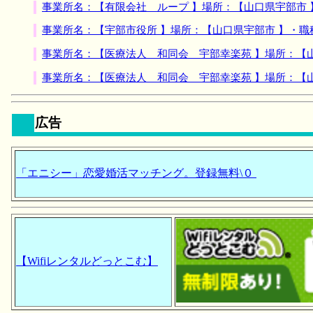
事業所名：【有限会社 ループ 】場所：【山口県宇部市
事業所名：【宇部市役所 】場所：【山口県宇部市 】・
事業所名：【医療法人 和同会 宇部幸楽苑 】場所：【
事業所名：【医療法人 和同会 宇部幸楽苑 】場所：【
広告
「エニシー」恋愛婚活マッチング。登録無料\０
【Wifiレンタルどっとこむ】