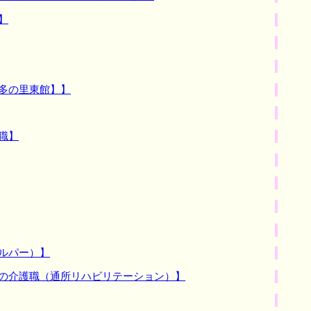
】
多の里東館】】
職】
ルパー）】
での介護職（通所リハビリテーション）】