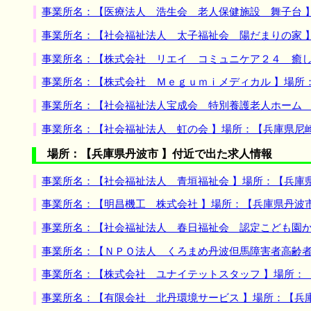
事業所名：【医療法人 浩生会 老人保健施設 舞子台 
事業所名：【社会福祉法人 太子福祉会 陽だまりの家 
事業所名：【株式会社 リエイ コミュニケア２４ 癒し
事業所名：【株式会社 Ｍｅｇｕｍｉメディカル 】場所
事業所名：【社会福祉法人宝成会 特別養護老人ホーム 
事業所名：【社会福祉法人 虹の会 】場所：【兵庫県尼
場所：【兵庫県丹波市 】付近で出た求人情報
事業所名：【社会福祉法人 青垣福祉会 】場所：【兵庫
事業所名：【明昌機工 株式会社 】場所：【兵庫県丹波
事業所名：【社会福祉法人 春日福祉会 認定こども園か
事業所名：【ＮＰＯ法人 くろまめ丹波但馬障害者高齢者
事業所名：【株式会社 ユナイテットスタッフ 】場所：
事業所名：【有限会社 北丹環境サービス 】場所：【兵