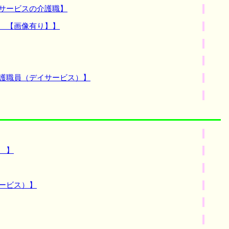
サービスの介護職】
 【画像有り】】
介護職員（デイサービス）】
 】
ービス）】