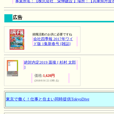
事業所名：【株式会社 栄伸建設 】場所：【兵庫県丹波
広告
就職活動のお供に必要ですね
会社四季報 2017年ワイ
ド版 1集新春号 [雑誌]
絶対内定2019 面接 [ 杉村 太郎
]
価格:
1,620円
(2018/6/16 22:15時 点)
東京で働く！仕事と住まい同時提供TokyoDive