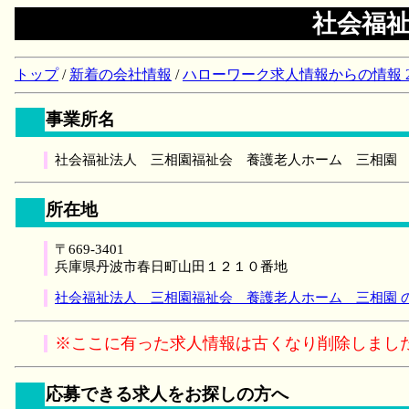
社会福
トップ
/
新着の会社情報
/
ハローワーク求人情報からの情報 2018/
事業所名
社会福祉法人 三相園福祉会 養護老人ホーム 三相園
所在地
〒669-3401
兵庫県丹波市春日町山田１２１０番地
社会福祉法人 三相園福祉会 養護老人ホーム 三相園 
※ここに有った求人情報は古くなり削除しまし
応募できる求人をお探しの方へ