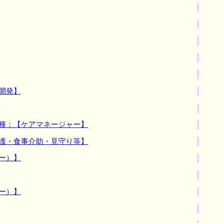
開発】
職種：【ケアマネージャー】
介護・食事介助・見守り等】
ー）】
ー）】