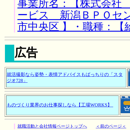
事業所名：【株式会社
ービス 新潟ＢＰＯセン
市中央区 】・職種：【
広告
就活撮影なら姿勢・表情アドバイスもばっちりの「スタ
ジオ728」
ものづくり業界のお仕事探しなら【工場WORKS】
就職活動と会社情報ページトップへ
＜前のページ＜