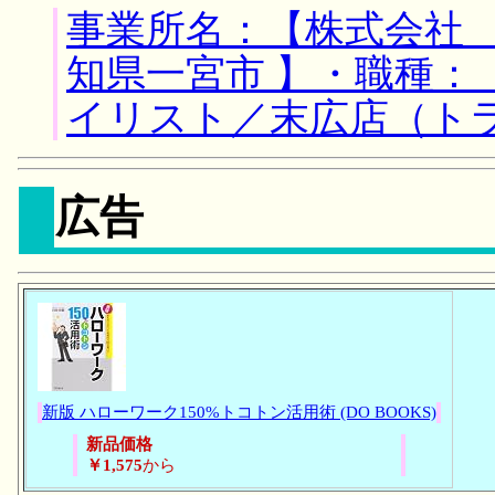
事業所名：【株式会社 
知県一宮市 】・職種：
イリスト／末広店（ト
広告
新版 ハローワーク150%トコトン活用術 (DO BOOKS)
新品価格
￥1,575
から