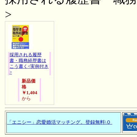
>
採用される履歴
書・職務経歴書は
こう書く<実例付き
>
新品価
格
￥1,404
から
「エニシー」恋愛婚活マッチング。登録無料\０