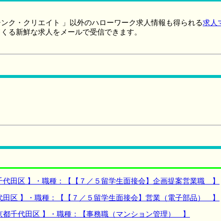
ンク・クリエイト 」以外のハローワーク求人情報も得られる
求人
てくる新鮮な求人をメールで受信できます。
千代田区 】・職種：【【７／５留学生面接会】企画提案営業職 】
代田区 】・職種：【【７／５留学生面接会】営業（電子部品） 】
京都千代田区 】・職種：【事務職（マンション管理） 】