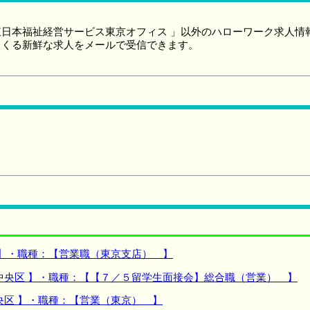
日本福祉経営サービス東京オフィス 」以外のハローワーク求人情
てくる新鮮な求人をメールで受信できます。
 】・職種：【営業職（東京支店） 】
中央区 】・職種：【【７／５留学生面接会】総合職（営業） 】
央区 】・職種：【営業（東京） 】