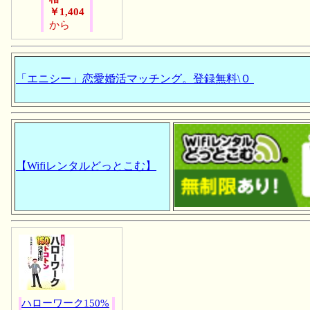
￥1,404
から
「エニシー」恋愛婚活マッチング。登録無料\０
【Wifiレンタルどっとこむ】
ハローワーク150%