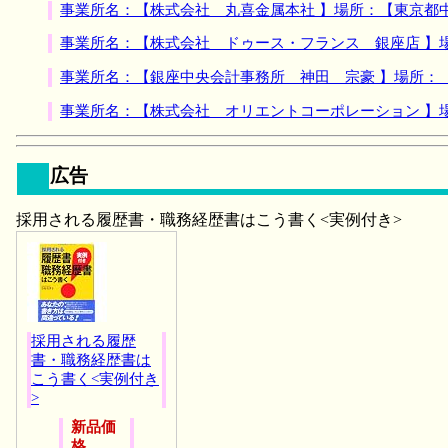
事業所名：【株式会社 丸喜金属本社 】場所：【東京都
事業所名：【株式会社 ドゥース・フランス 銀座店 】
事業所名：【銀座中央会計事務所 神田 宗豪 】場所：
事業所名：【株式会社 オリエントコーポレーション 】
広告
採用される履歴書・職務経歴書はこう書く<実例付き>
採用される履歴
書・職務経歴書は
こう書く<実例付き
>
新品価
格