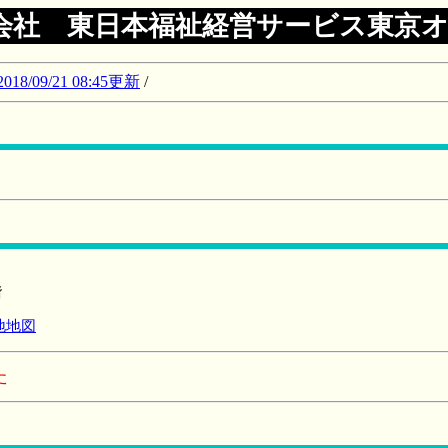
会社 東日本福祉経営サービス東京
09/21 08:45更新
/
階
地地図
た