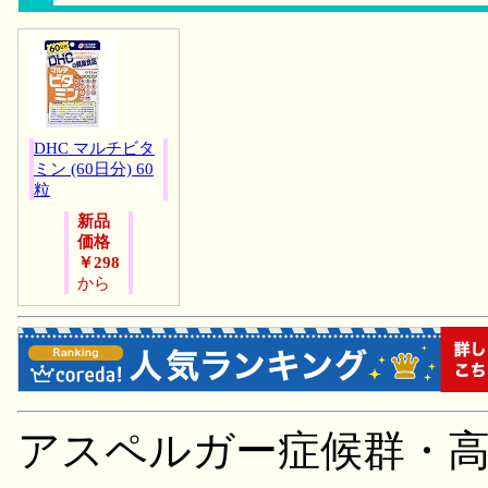
DHC マルチビタ
ミン (60日分) 60
粒
新品
価格
￥298
から
アスペルガー症候群・