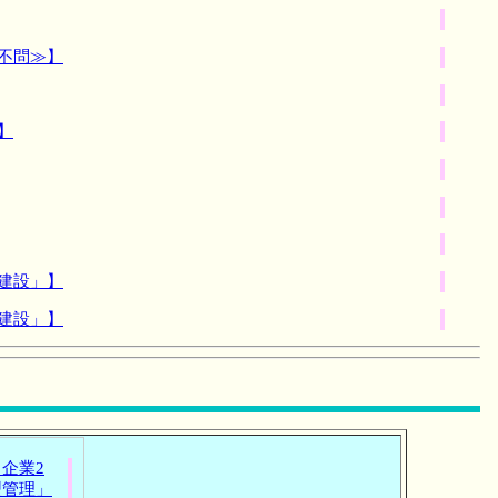
不問≫】
】
建設」】
建設」】
企業2
型管理」