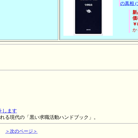
の真相 
新
価
￥
か
ラします
れる現代の「黒い求職活動ハンドブック」。
＞次のページ＞