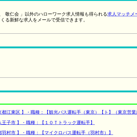
 敬仁会 」以外のハローワーク求人情報も得られる
求人マッチメ
てくる新鮮な求人をメールで受信できます。
京都江東区 】・職種：【観光バス運転手（東京）【ト】（東京営業
八王子市 】・職種：【１０Ｔトラック運転手】
都羽村市 】・職種：【マイクロバス運転手（羽村市）】