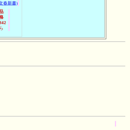
(文春新書)
品
格
842
ら