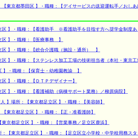
：【東京都墨田区 】・職種：【デイサービスの送迎運転手／おしあ
立区 】・職種：【看護助手 ※看護助手を目指す方へ奨学金制度あ
立区 】・職種：【医療事務 】
立区 】・職種：【総合介護職（施設・通所） 】
立区 】・職種：【ステンレス加工工場の技術担当者（本社・東京工
区 】・職種：【保育士・幼稚園教諭 】
立区 】・職種：【ＤＴＰデザイナー】
立区 】・職種：【看護補助（病棟サポート業務）／柳原病院】
人 】場所：【東京都足立区 】・職種：【美容師】
：【東京都足立区 】・職種：【正・准看護師】
【東京都足立区 】・職種：【営業事務／足立区鹿浜】
所：【東京都足立区 】・職種：【足立区立小学校・中学校用務ス