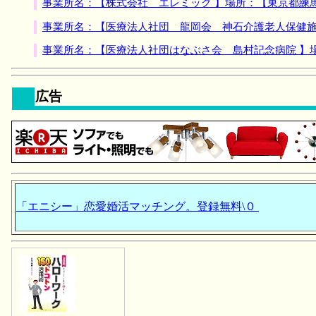
事業所名：【株式会社 エレミック 】場所：【東京都練
事業所名：【医療法人社団 龍岡会 神石介護老人保健施
事業所名：【医療法人社団はなぶさ会 島村記念病院 】
広告
「エニシー」恋愛婚活マッチング。登録無料\０