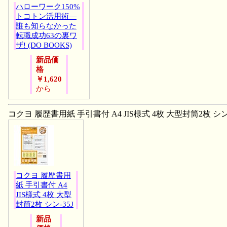
ハローワーク150%
トコトン活用術―
誰も知らなかった
転職成功63の裏ワ
ザ! (DO BOOKS)
新品価
格
￥1,620
から
コクヨ 履歴書用紙 手引書付 A4 JIS様式 4枚 大型封筒2枚 シン-
コクヨ 履歴書用
紙 手引書付 A4
JIS様式 4枚 大型
封筒2枚 シン-35J
新品