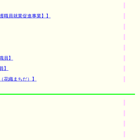
介護職員就業促進事業】】
職員】
員】
（花織まちだ）】