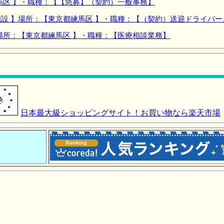
馬区 】・職種：【【急募】（契約）一般事務】
設 】場所：【東京都練馬区 】・職種：【（契約）送迎ドライバー
場所：【東京都練馬区 】・職種：【医療相談業務】
日本最大級ショッピングサイト！お買い物なら楽天市場