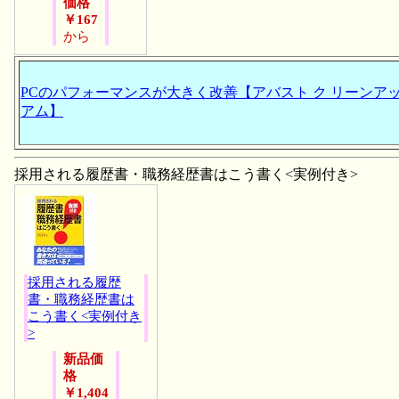
価格
￥167
から
PCのパフォーマンスが大きく改善【アバスト ク リーンアッ
アム】
採用される履歴書・職務経歴書はこう書く<実例付き>
採用される履歴
書・職務経歴書は
こう書く<実例付き
>
新品価
格
￥1,404