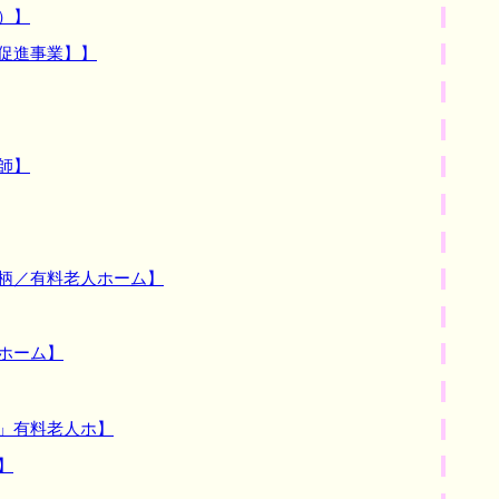
）】
促進事業】】
師】
田柄／有料老人ホーム】
ホーム】
」有料老人ホ】
】