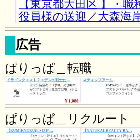
【東京都大田区 】・職
役員様の送迎／大森海
広告
ぱりっぱ＿転職
ぱりっぱ＿リクルート