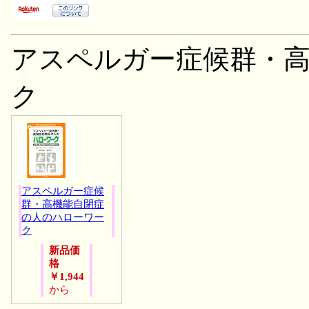
アスペルガー症候群・
ク
アスペルガー症候
群・高機能自閉症
の人のハローワー
ク
新品価
格
￥1,944
から