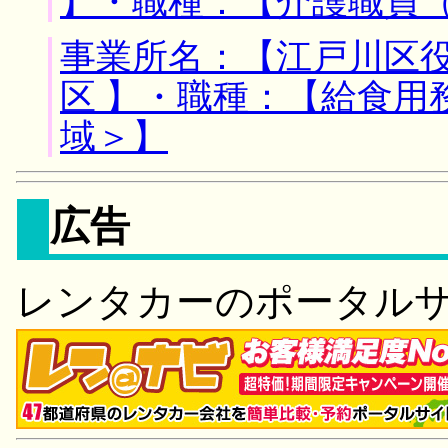
】・職種：【介護職員
事業所名：【江戸川区役
区 】・職種：【給食用
域＞】
広告
レンタカーのポータル