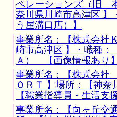
ペレーションズ（旧 
奈川県川崎市高津区 】
う屋溝口店）】
事業所名：【株式会社Ｋ
崎市高津区 】・職種：
Ａ） 【画像情報あり
事業所名：【株式会社
ＯＲＴ 】場所：【神奈
【職業指導員・生活支
事業所名：【向ヶ丘交通