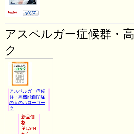
アスペルガー症候群・
ク
アスペルガー症候
群・高機能自閉症
の人のハローワー
ク
新品価
格
￥1,944
から