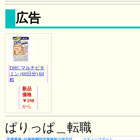
広告
DHC マルチビタ
ミン (60日分) 60
粒
新品
価格
￥298
から
ぱりっぱ＿転職