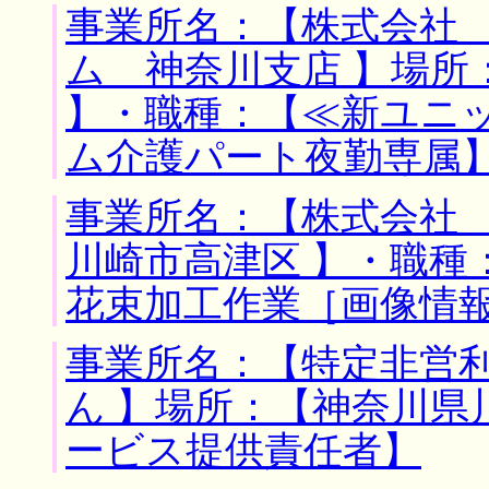
事業所名：【株式会社
ム 神奈川支店 】場所
】・職種：【≪新ユニ
ム介護パート夜勤専属
事業所名：【株式会社 
川崎市高津区 】・職種
花束加工作業［画像情
事業所名：【特定非営
ん 】場所：【神奈川県
ービス提供責任者】