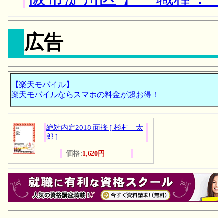
広告
【楽天モバイル】
楽天モバイルならスマホの料金が超お得！
絶対内定2018 面接 [ 杉村 太
郎 ]
価格:
1,620円