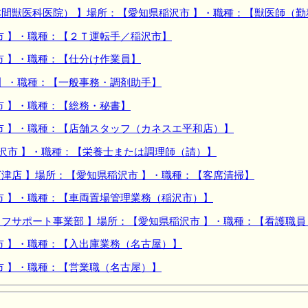
間獣医科医院） 】場所：【愛知県稲沢市 】・職種：【獣医師（
市 】・職種：【２Ｔ運転手／稲沢市】
市 】・職種：【仕分け作業員】
 】・職種：【一般事務・調剤助手】
市 】・職種：【総務・秘書】
市 】・職種：【店舗スタッフ（カネスエ平和店）】
沢市 】・職種：【栄養士または調理師（請）】
津店 】場所：【愛知県稲沢市 】・職種：【客席清掃】
市 】・職種：【車両置場管理業務（稲沢市）】
フサポート事業部 】場所：【愛知県稲沢市 】・職種：【看護職
市 】・職種：【入出庫業務（名古屋）】
市 】・職種：【営業職（名古屋）】