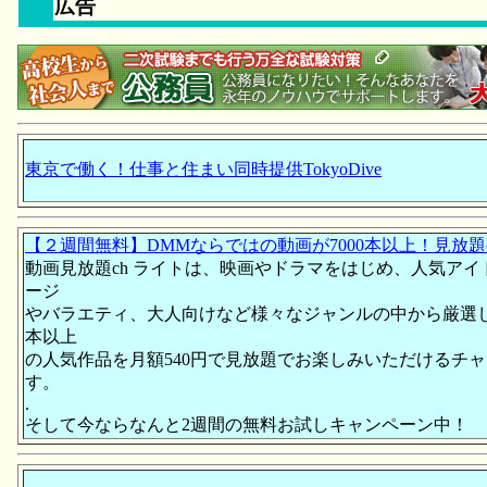
広告
東京で働く！仕事と住まい同時提供TokyoDive
【２週間無料】DMMならではの動画が7000本以上！見放題
動画見放題ch ライトは、映画やドラマをはじめ、人気アイ
ージ
やバラエティ、大人向けなど様々なジャンルの中から厳選した
本以上
の人気作品を月額540円で見放題でお楽しみいただけるチ
す。
.
そして今ならなんと2週間の無料お試しキャンペーン中！