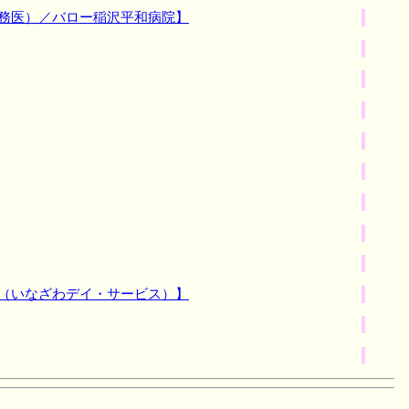
勤務医）／バロー稲沢平和病院】
員（いなざわデイ・サービス）】