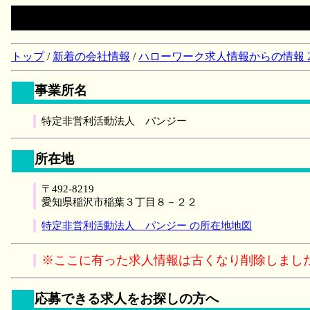
トップ
/
新着の会社情報
/
ハローワーク求人情報からの情報 2018/
事業所名
特定非営利活動法人 パンジー
所在地
〒492-8219
愛知県稲沢市稲葉３丁目８－２２
特定非営利活動法人 パンジー の所在地地図
※ここに有った求人情報は古くなり削除しまし
応募できる求人をお探しの方へ