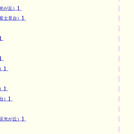
光が丘）】
富士見台）】
】
】
）】
）】
台）】
区光が丘）】