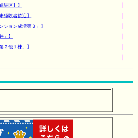
練馬区】】
未経験者歓迎】
マンション成増第３」】
井」】
第２他１棟」】