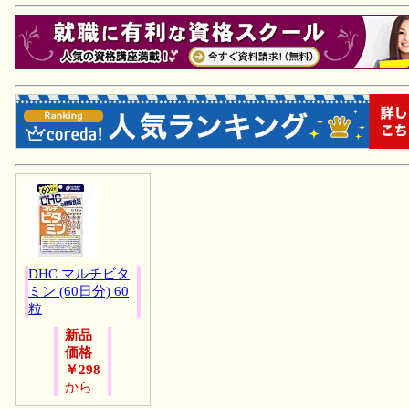
DHC マルチビタ
ミン (60日分) 60
粒
新品
価格
￥298
から