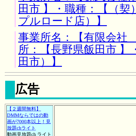
田市 】・職種：【（契
プルロード店）】
事業所名：【有限会社 
所：【長野県飯田市 】
田市）】
広告
【２週間無料】
DMMならではの動
画が7000本以上！見
放題chライト
動画見放題ch ライト