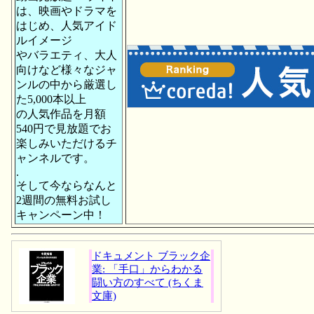
は、映画やドラマを
はじめ、人気アイド
ルイメージ
やバラエティ、大人
向けなど様々なジャ
ンルの中から厳選し
た5,000本以上
の人気作品を月額
540円で見放題でお
楽しみいただけるチ
ャンネルです。
.
そして今ならなんと
2週間の無料お試し
キャンペーン中！
ドキュメント ブラック企
業: 「手口」からわかる
闘い方のすべて (ちくま
文庫)